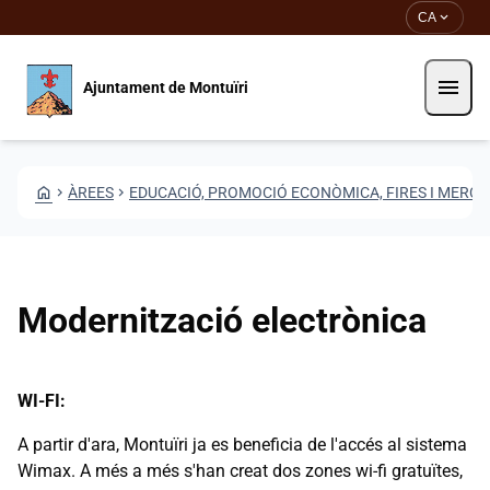
Vés al contingut
Saltar al contingut
expand_more
CA
menu
Ajuntament de Montuïri
HOME
CHEVRON_RIGHT
ÀREES
CHEVRON_RIGHT
EDUCACIÓ, PROMOCIÓ ECONÒMICA, FIRES I MERCA
Modernització electrònica
WI-FI:
A partir d'ara, Montuïri ja es beneficia de l'accés al sistema
Wimax. A més a més s'han creat dos zones wi-fi gratuïtes,