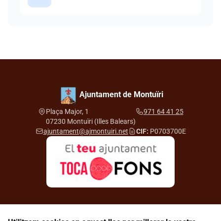
Ajuntament de Montuïri
Plaça Major, 1
971 64 41 25
07230 Montuïri (Illes Balears)
ajuntament@ajmontuiri.net
CIF:
P0703700E