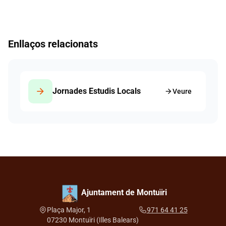
Enllaços relacionats
arrow_forward
Jornades Estudis Locals
arrow_forward
Veure
Ajuntament de Montuïri
Plaça Major, 1
971 64 41 25
07230 Montuïri (Illes Balears)