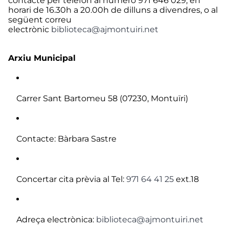
contacte per telèfon al número 971 646 029, en
horari de 16.30h a 20.00h de dilluns a divendres, o al
següent correu
electrònic
biblioteca@ajmontuiri.net
Arxiu Municipal
Carrer Sant Bartomeu 58 (07230, Montuïri)
Contacte: Bàrbara Sastre
Concertar cita prèvia al Tel:
971 64 41 25
ext.18
Adreça electrònica:
biblioteca@ajmontuiri.net