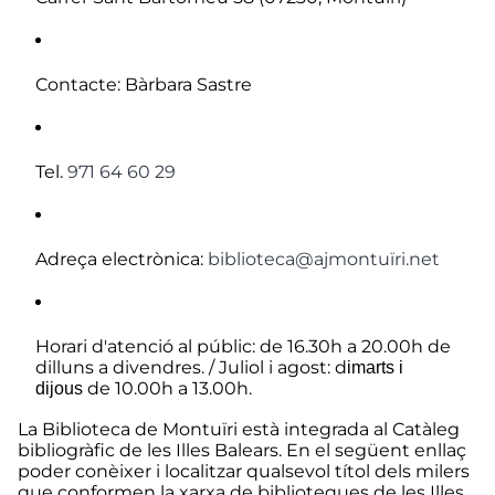
Contacte: Bàrbara Sastre
Tel.
971 64 60 29
Adreça electrònica:
biblioteca@ajmontuïri.net
Horari d'atenció al públic: de 16.30h a 20.00h de
dilluns a divendres. / Juliol i agost: d
imarts i
de 10.00h a 13.00h.
dijous
La Biblioteca de Montuïri està integrada al Catàleg
bibliogràfic de les Illes Balears. En el següent enllaç
poder conèixer i localitzar qualsevol títol dels milers
que conformen la xarxa de biblioteques de les Illes