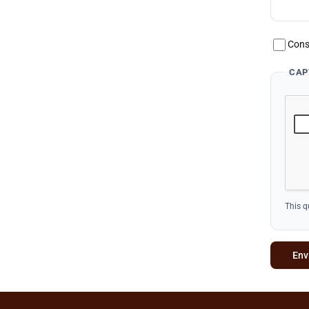
Conse
CAP
This q