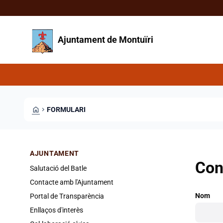
Vés al contingut
Saltar al contingut
Ajuntament de Montuïri
HOME
CHEVRON_RIGHT
FORMULARI
AJUNTAMENT
Con
Salutació del Batle
Contacte amb l'Ajuntament
Nom
Portal de Transparència
Enllaços d'interès