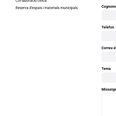
Col·laboració cívica
Cognom
Reserva d'espais i materials municipals
Telèfon
Correu e
Tema
Missatg