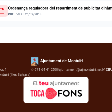
Ordenança reguladora del repartiment de publicitat dinà
PDF
·
559 KB
·
26/09/2018
Ajuntament de Montuïri
or, 1
971 64 41 25
ajuntament@ajmontuiri.net
CIF:
tuïri (Illes Balears)