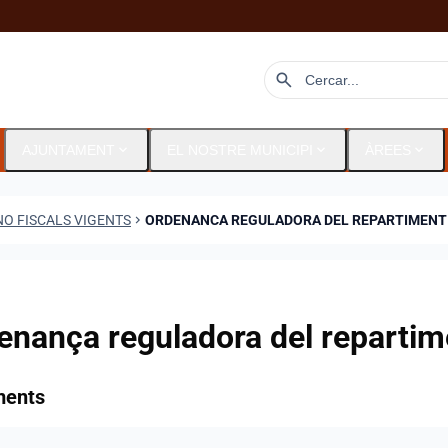
search
expand_more
expand_more
expand_more
AJUNTAMENT
EL NOSTRE MUNICIPI
ÀREES
O FISCALS VIGENTS
CHEVRON_RIGHT
ORDENANCA REGULADORA DEL REPARTIMENT
enança reguladora del repartime
ments