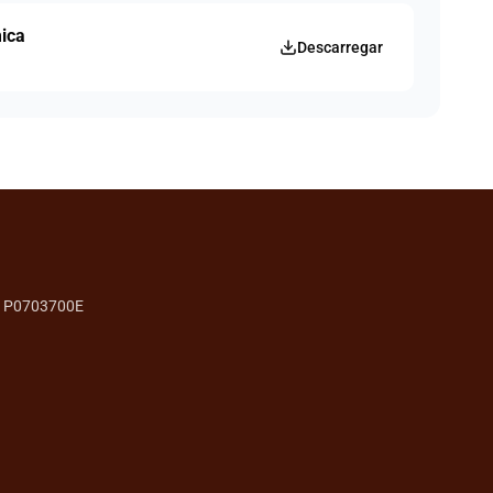
mica
Descarregar
P0703700E