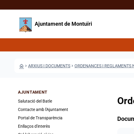
Vés al contingut
Saltar al contingut
Ajuntament de Montuïri
HOME
CHEVRON_RIGHT
ARXIUS I DOCUMENTS
CHEVRON_RIGHT
ORDENANCES I REGLAMENTS N
AJUNTAMENT
Ord
Salutació del Batle
Contacte amb l'Ajuntament
Docu
Portal de Transparència
Enllaços d'interès