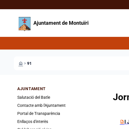
Direkt zum Inhalt
Saltar al contingut
Ajuntament de Montuïri
HOME
CHEVRON_RIGHT
91
AJUNTAMENT
Jor
Salutació del Batle
Contacte amb l'Ajuntament
Portal de Transparència
Carp
I
description
Enllaços d'interès