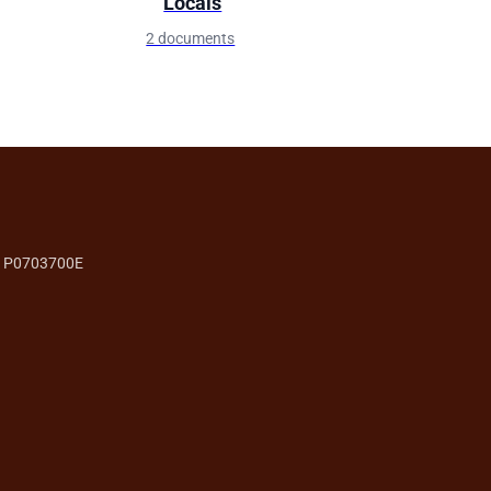
Locals
2 documents
P0703700E