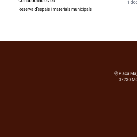
Col·laboració cívica
1 do
Reserva d'espais i materials municipals
Plaça Maj
07230 Mon