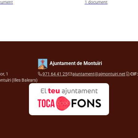
cument
1 document
Ajuntament de Montuïri
or, 1
971 64 41 25
ajuntament@ajmontuiri.net
CIF:
tuïri (Illes Balears)