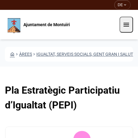
Direkt zum Inhalt
Saltar al contingut
expand_more
DE
menu
Ajuntament de Montuïri
HOME
CHEVRON_RIGHT
ÀREES
CHEVRON_RIGHT
IGUALTAT, SERVEIS SOCIALS, GENT GRAN I SALUT
CHEVRON_RIGHT
Pla Estratègic Participatiu
d’Igualtat (PEPI)