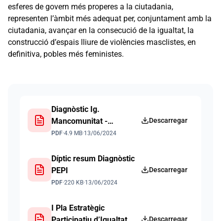
esferes de govern més properes a la ciutadania,
representen l’àmbit més adequat per, conjuntament amb la
ciutadania, avançar en la consecució de la igualtat, la
construcció d’espais lliure de violències masclistes, en
definitiva, pobles més feministes.
Documents
Diagnòstic Ig.
Mancomunitat -
Descarregar
actualització 2024
PDF
·
4.9 MB
·
13/06/2024
Díptic resum Diagnòstic
PEPI
Descarregar
PDF
·
220 KB
·
13/06/2024
I Pla Estratègic
Participatiu d’Igualtat
Descarregar