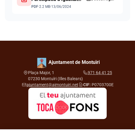
Mancomunitat Pla de
PDF
·
2.2 MB
·
13/06/2024
Mallorca
Ajuntament de Montuïri
Plaça Major, 1
971 64 41 25
07230 Montuïri (Illes Balears)
ajuntament@ajmontuiri.net
CIF:
P0703700E